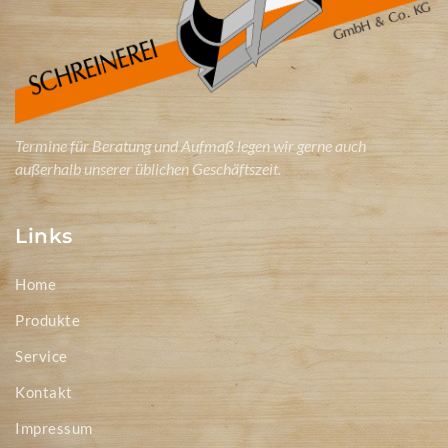
Termine für Beratung und Aufmaß legen wir gerne auch
außerhalb unserer üblichen Geschäftszeit.
Links
Home
Produkte
Service
Kontakt
Impressum