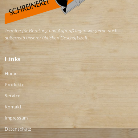
Termine für Beratung und Aufmaß legen wir gerne auch
außerhalb unserer üblichen Geschäftszeit.
Links
Home
Produkte
Service
Kontakt
Impressum
Datenschutz