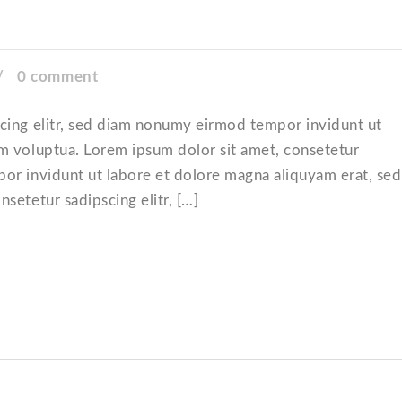
/
0 comment
scing elitr, sed diam nonumy eirmod tempor invidunt ut
m voluptua. Lorem ipsum dolor sit amet, consetetur
or invidunt ut labore et dolore magna aliquyam erat, sed
setetur sadipscing elitr, […]