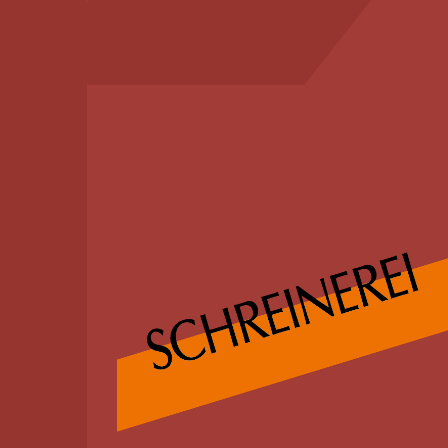
info@schreinerei-me
0821 / 99 50 79
Schlagwort:
life