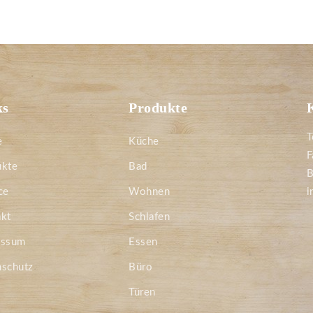
ks
Produkte
T
e
Küche
F
ukte
Bad
B
ce
Wohnen
i
kt
Schlafen
essum
Essen
nschutz
Büro
Türen